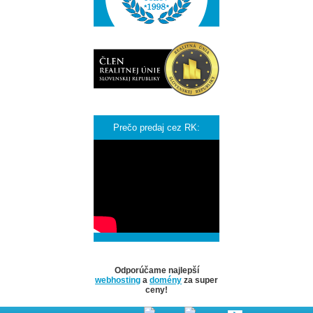
Prečo predaj cez RK:
Odporúčame najlepší
webhosting
a
domény
za super
ceny!