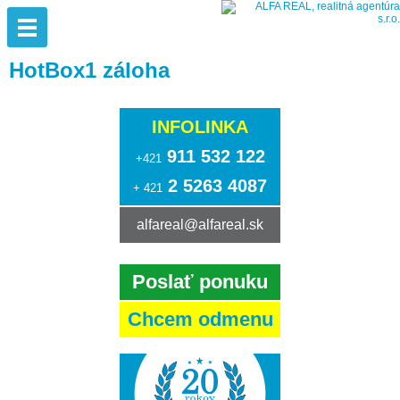
HotBox1 záloha
INFOLINKA
911 532 122
+421
2 5263 4087
+ 421
alfareal@alfareal.sk
Poslať ponuku
Chcem odmenu