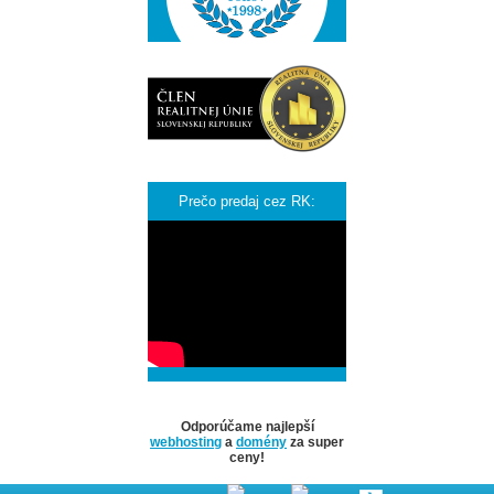
Prečo predaj cez RK:
Odporúčame najlepší
webhosting
a
domény
za super
ceny!