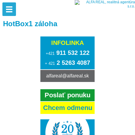
HotBox1 záloha
INFOLINKA
911 532 122
+421
2 5263 4087
+ 421
alfareal@alfareal.sk
Poslať ponuku
Chcem odmenu